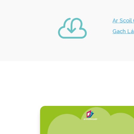

Ar Scoil
Gach Lá 