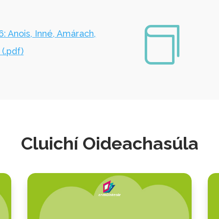

 6: Anois, Inné, Amárach,
(.pdf)
Cluichí Oideachasúla