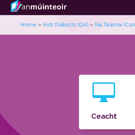
Home
»
Irish Dialects (GA)
»
Na Téamaí (Con

Ceacht