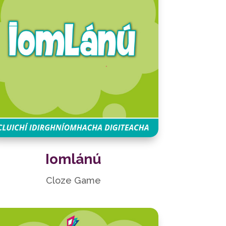
Iomlánú
Cloze Game