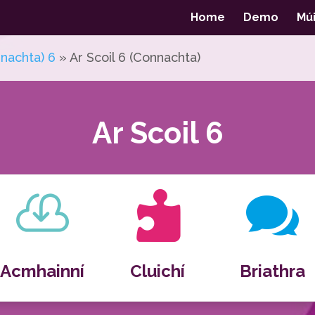
Home
Demo
Múi
nachta) 6
»
Ar Scoil 6 (Connachta)
Ar Scoil 6



Acmhainní
Cluichí
Briathra