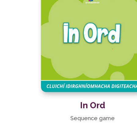
In Ord
Sequence game