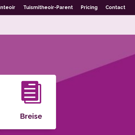
nteoir
Tuismitheoir-Parent
Pricing
Contact

Breise